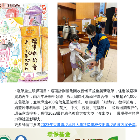
• 蠟筆重生環保項目：這項計劃聚焦回收舊蠟筆並重製新蠟筆，促進減廢和
資源再生，由六年級學生領導，與元朗區七所幼稚園合作，收集超過1,000
支舊蠟筆，並教導逾400名幼兒重製蠟筆。項目採用「知情行」教學策略，
涵蓋跨學科學習（如常識、英文、中文、視藝、電腦等），並透過調查評估
環保意識提升，獲得2023最佳綠色教育方案大獎（傑出獎），展現學生領導
力和社區影響力。
更多詳情可參考
2023年香港環境卓越大獎獲獎學校傑出環境教育方案分享
。