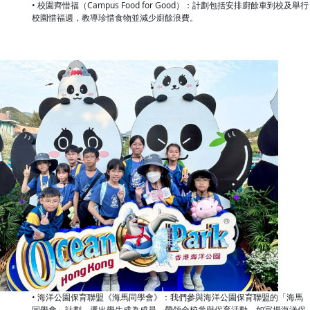
• 校園齊惜福（Campus Food for Good）：計劃包括安排廚餘車到校及舉行
校園惜福週，教導珍惜食物並減少廚餘浪費。
• 海洋公園保育聯盟《海馬同學會》：我們參與海洋公園保育聯盟的「海馬
同學會」計劃，選出學生成為成員，帶領全校參與保育活動，如宣揚海洋保