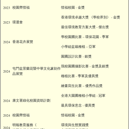
校園齊惜福
惜福校園 - 金獎
2023
香港環境卓越大獎 《學校界別》 - 金獎
環運會
2023
最佳環境教育方案大獎 - 傑出獎
學校園圃比賽 – 環保花園 - 季軍
香港花卉展覽
2024
小學組盆栽種植 – 亞軍
園圃設計比賽 - 銀獎
我校園圃攝影比賽 - 金獎及銀獎
屯門盆景蘭花暨中華文化篆刻作
2024
品展覽
種植比賽 - 季軍及優異獎
繪畫寫生比賽 – 優秀作品獎
全港大園圃種植小學組 - 冠軍
康文署綠化校園資助計劃
2024
最具環保意念 - 優異獎
校園齊惜福
惜福校園 - 金獎
2024
明報教育服務《
環境與生態實踐獎
2024