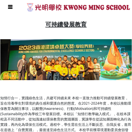
可持續發展教育
知情行合一，實踐綠色生活，共建可持續未來 本校一直致力推動可持續發展教育，
旨在培養學生對環境的責任感和愛護自然的態度。在2021-2024年度，本校以推動環
保教育為關注事項，以醒覺(Awareness)、行動(Motivation)和可持續性
(Sustainability)作為學校三年發展目標。本校以「知情行教學融入模式」，在校本課
程及不同活動中，從知識連結環保教育的實踐層面，冀讓學生從認知層面轉化為行為
實踐，再內化為環保生活模式。過程中，學生需在生活上不斷反思、自我反省，進而
在道德上「自覺實踐」，最後達至綠色生活方式。 本校早前獲環境運動委員會頒發