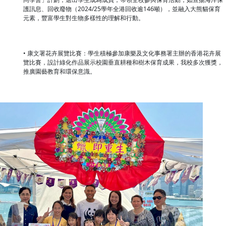
護訊息、回收廢物（2024/25學年全港回收逾146噸），並融入大熊貓保育
元素，豐富學生對生物多樣性的理解和行動。
• 康文署花卉展覽比賽：學生積極參加康樂及文化事務署主辦的香港花卉展
覽比賽，設計綠化作品展示校園垂直耕種和樹木保育成果，我校多次獲獎，
推廣園藝教育和環保意識。