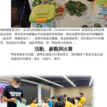
廚餘種鮮果項目：這項社區廚餘回收計劃（Ground to Ground）由環境及自然保育
基金資助，學生與本地餐廳合作收集咖啡渣和廚餘，轉化為肥料用於校內有機種植
（如萵苣、檸檬和茄子），並將作物返回餐廳，形成循環經濟。項目整合STEAM教
育，包括設計比賽如「減臭堆肥箱」和「防蚊雨水收集箱」。
活動、參觀與比賽
學校舉辦多項活動，讓學生身體力行環保理念，我們擴充了更多互動元素，
涵蓋校內外參與，強化「知情行」模式：