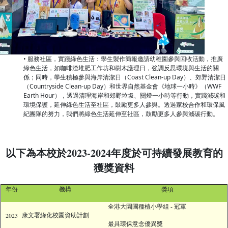
• 服務社區，實踐綠色生活：學生製作簡報邀請幼稚園參與回收活動，推廣
綠色生活，如咖啡渣堆肥工作坊和樹木護理日，強調反思環境與生活的關
係；同時，學生積極參與海岸清潔日（Coast Clean-up Day）、郊野清潔日
（Countryside Clean-up Day）和世界自然基金會《地球一小時》（WWF
Earth Hour），透過清理海岸和郊野垃圾、關燈一小時等行動，實踐減碳和
環境保護，延伸綠色生活至社區，鼓勵更多人參與。透過家校合作和環保風
紀團隊的努力，我們將綠色生活延伸至社區，鼓勵更多人參與減碳行動。
以下為本校於2023-2024年度於可持續發展教育的
獲獎資料
年份
機構
獎項
全港大園圃種植小學組 - 冠軍
康文署綠化校園資助計劃
2023
最具環保意念優異獎