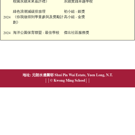
校園永續未來嘉許禮》
永續實踐卓越學校
綠色浪潮減碳排放理
初小組 - 銀獎
《你我做得到學童參與及獎勵計
高小組 - 金獎
2024
劃》
海洋公園保育聯盟 - 最佳學校
傑出社區服務獎
2024
地址: 元朗水邊圍邨 Shui Pin Wai Estate, Yuen Long, N.T.
││© Kwong Ming School││