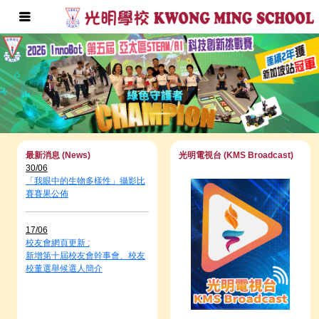
最新消息 (News)
光明電視台 (KMS Broadcast)
30/06
「我眼中的生物多樣性」攝影比
賽賽果公佈
17/06
校友會網頁更新 :
新增第十屆校友會幹事會、校友
校董選舉候選人簡介