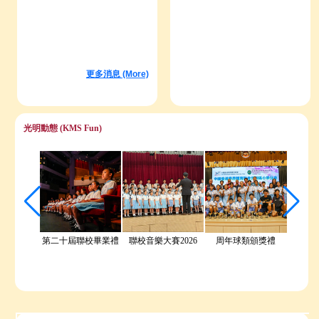
17/07
更多消息 (More)
親子花盆設計比賽賽果公佈
13/07
環保新詩創作比賽 得獎名單
光明動態 (KMS Fun)
第二十屆聯校畢業禮
聯校音樂大賽2026
周年球類頒獎禮