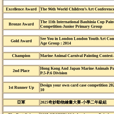
Excellence Award
The 96th World Children’s Art Conferenc
The 11th International Bauhinia Cup Pain
Bronze Award
Competition-Junior Primary Group
See You in London London Youth Art Comp
Gold Award
Age Group : 2014
Champion
Marine Animal Carnival Painting Contest-
Hong Kong And Japan Marine Animals Pai
2nd Place
P.5-P.6 Division
Design your own card case competition 2
1st Runner Up
10
亞軍
2025奇妙動物繪畫大賽-小學二年級組