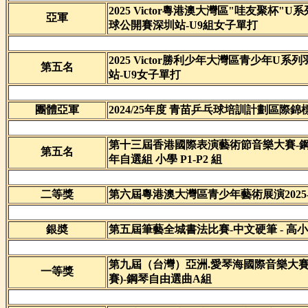
2025 Victor粵港澳大灣區"哇友聚杯"
亞軍
球公開賽深圳站-U9組女子單打
2025 Victor勝利少年大灣區青少年U
第五名
站-U9女子單打
團體亞軍
2024/25年度 青苗乒乓球培訓計劃區際錦
第十三屆香港國際表演藝術節音樂大賽-
第五名
年自選組 小學 P1-P2 組
二等獎
第六屆粵港澳大灣區青少年藝術展演2025
銀奬
第五屆筆藝全城書法比賽-中文硬筆 - 高
第九屆（台灣）亞洲.愛琴海國際音樂大賽
一等獎
賽)-鋼琴自由選曲A組