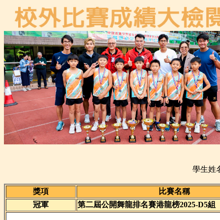
學生姓名
獎項
比賽名稱
冠軍
第二屆公開舞龍排名賽港龍榜2025-D5組