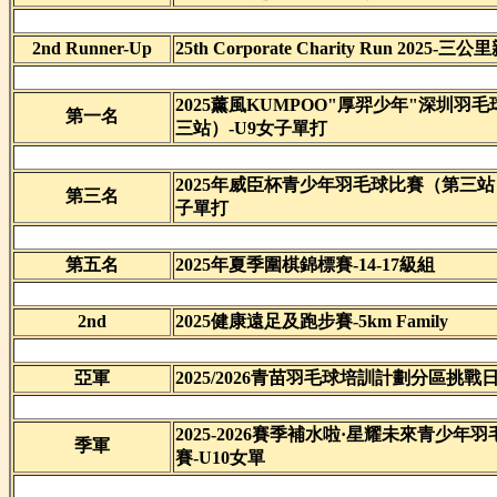
2nd Runner-Up
25th Corporate Charity Run 2025-三
2025薰風KUMPOO"厚羿少年"深圳羽
第一名
三站）-U9女子單打
2025年威臣杯青少年羽毛球比賽（第三站
第三名
子單打
第五名
2025年夏季圍棋錦標賽-14-17級組
2nd
2025健康遠足及跑步賽-5km Family
亞軍
2025/2026青苗羽毛球培訓計劃分區挑戰
2025-2026賽季補水啦·星耀未來青少年
季軍
賽-U10女單